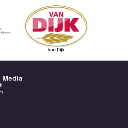
Van Dijk
l Media
k
am