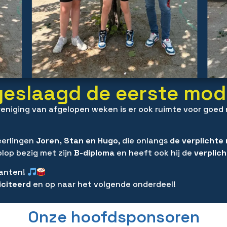
geslaagd de eerste mod
eniging van afgelopen weken is er ook ruimte voor goed 
eerlingen
Joren, Stan en Hugo
, die onlangs
de verplichte
olop bezig met zijn
B-diploma
en heeft ook hij de
verplic
kanten!
iciteerd
en op naar het volgende onderdeel!
Onze hoofdsponsoren