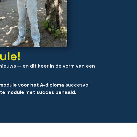
ule!
nieuws — en dit keer in de vorm van een
 module voor het A-diploma
succesvol
hte module met succes behaald
.