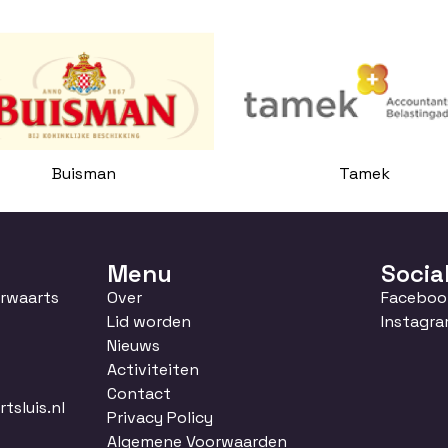
Buisman
Tamek
Menu
Socia
orwaarts
Over
Faceboo
Lid worden
Instagr
Nieuws
Activiteiten
Contact
sluis.nl
Privacy Policy
Algemene Voorwaarden