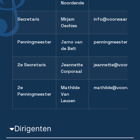
Noordende
Secretaris
Mirjam
info@voorwaartszwart
Oechies
Penningmeester
Jarno van
penningmeester@voor
de Belt
2e Secretaris
Jeannette
jeannette@voorwaarts
Corporaal
2e
Mathilde
mathilde@voorwaartsz
Penningmeester
Van
Leusen
Dirigenten