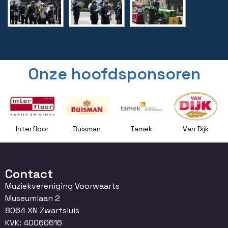
Onze hoofdsponsoren
Interfloor
Buisman
Tamek
Van Dijk
Contact
Muziekvereniging Voorwaarts
Museumlaan 2
8064 XN Zwartsluis
KVK: 40060616