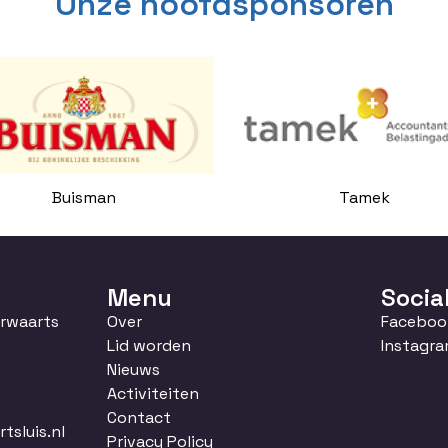
Onze hoofdsponsoren
Buisman
Tamek
Menu
Socia
orwaarts
Over
Faceboo
Lid worden
Instagr
Nieuws
Activiteiten
Contact
sluis.nl
Privacy Policy