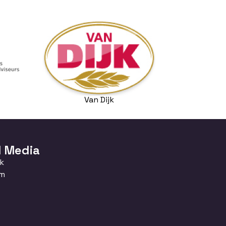
Van Dijk
l Media
k
am