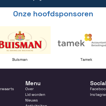
Onze hoofdsponsoren
Buisman
Tamek
Menu
Socia
orwaarts
Over
Faceboo
Lid worden
Instagr
Nieuws
Activiteiten