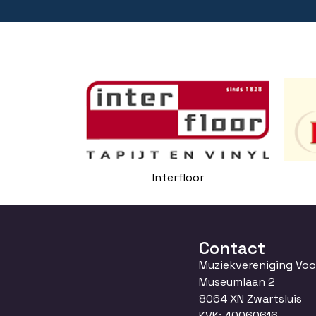
Interfloor
Contact
Muziekvereniging Vo
Museumlaan 2
8064 XN Zwartsluis
KVK: 40060616