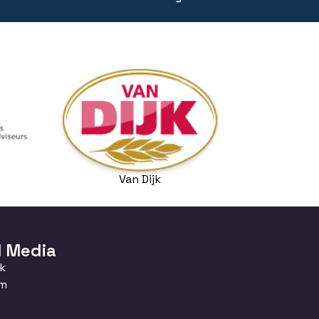
Van Dijk
l Media
k
am