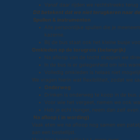
Vanaf daar rijden we rechtstreeks terug 
Dit betekent dat we niet terugkeren naar 
Spullen & instrumenten
Alle persoonlijke spullen die je meeneem
kazerne.
Bij de bus staat ook het kleine busje vo
Omkleden op de terugreis (belangrijk)
Na afloop van de tocht stappen we direc
In de bus is er gelegenheid om iets warm
Volledig omkleden is helaas niet mogelij
We vragen hierin wat flexibiliteit, zodat we sa
Onderweg
Drinken is onderweg te koop in de bus.
Voor wie het vergeet, nemen we ook wat
Heb je echt honger, neem dan zelf even
Na afloop ( in wording)
Vaak eten we na afloop nog samen een patat
aan een bestellijst.
Maar hier horen jullie t.z.t. meer over.