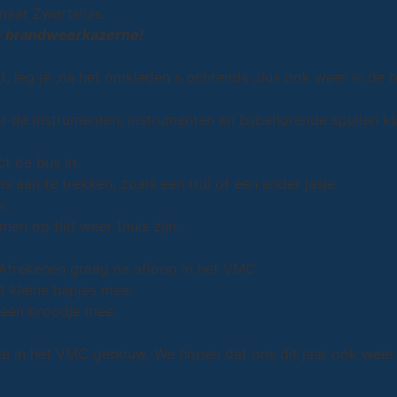
naar Zwartsluis.
de brandweerkazerne!
t, leg je ,na het omkleden s ochtends ,dus ook weer in de b
or de instrumenten; instrumenten en bijbehorende spullen ku
t de bus in.
s aan te trekken, zoals een trui of een ander jasje.
k.
men op tijd weer thuis zijn.
 Afrekenen graag na afloop in het VMC
 kleine hapjes mee.
 een broodje mee.
je in het VMC gebouw. We hopen dat ons dit jaar ook weer