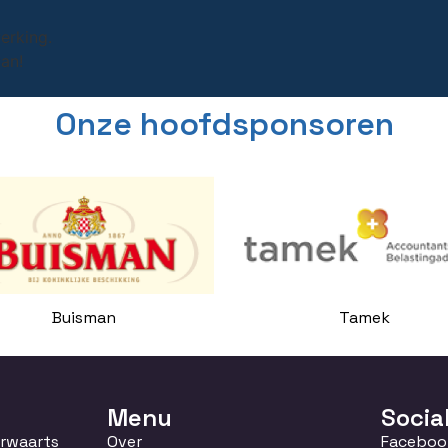
erking.
an!
Onze hoofdsponsoren
Buisman
Tamek
Menu
Socia
orwaarts
Over
Faceboo