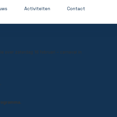
uws
Activiteiten
Contact
tie over
zaterdag 16 februari
– carnaval in
.
 programma.