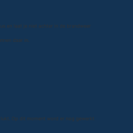
us en laat je niet achter in de brandweer
nnen daar in.
 lukt. Op dit moment word er nog gewerkt