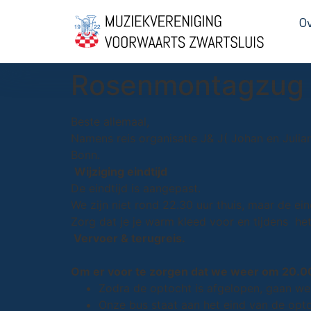
O
Rosenmontagzug
Beste allemaal,
Namens reis organisatie J& J( Johan en Julia
Bonn.
Wijziging eindtijd
De eindtijd is aangepast.
We zijn niet rond
22.30 uur
thuis, maar de ein
Zorg dat je je warm kleed voor en tijdens h
Vervoer & terugreis.
Om er voor te zorgen dat we weer
om 20.0
Zodra de optocht is afgelopen, gaan we 
Onze bus staat aan het eind van de opto