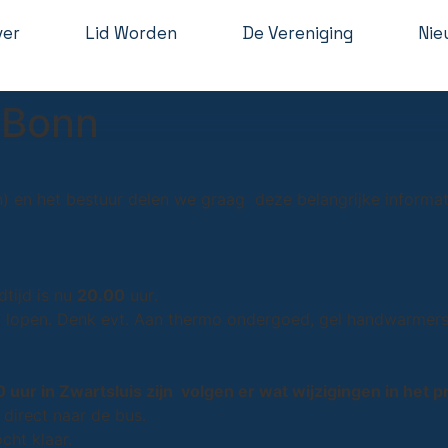
ver
Lid Worden
De Vereniging
Nie
 Bonn
n) en het bestuur delen we graag deze belangrijke informa
dtijd is nu
20.00
uur
.
et lopen. Denk evt. Aan thermo ondergoed, gel handwarmers
0 uur
in Zwartsluis zijn volgen er wat wijzigingen in het
direct naar de bus.
cht klaar.