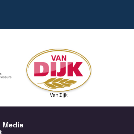
Van Dijk
l Media
k