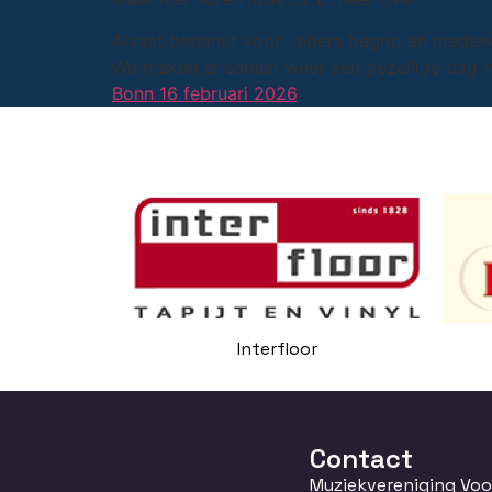
Alvast bedankt voor ieders begrip en medew
We maken er samen weer een gezellige dag v
Bonn 16 februari 2026
Interfloor
Contact
Muziekvereniging Vo