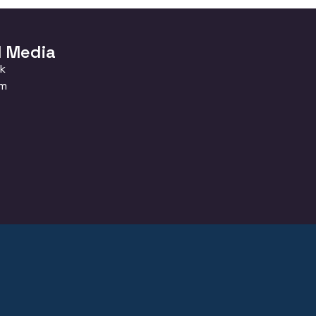
l Media
k
am