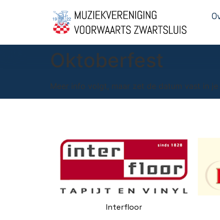
O
Oktoberfest
Meer info volgt, maar zet de datum vast in je
Interfloor