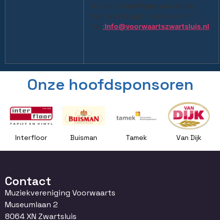
Aan of af meldingen aub via de
Voorwaarts app door geven of
via
:
Info@voorwaartszwartsluis.nl
Onze hoofdsponsoren
Interfloor
Buisman
Tamek
Van Dijk
Contact
Muziekvereniging Voorwaarts
Museumlaan 2
8064 XN Zwartsluis