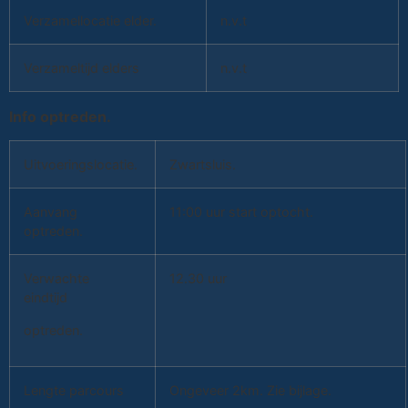
Verzamellocatie elder.
n.v.t
Verzameltijd elders
n.v.t
Info optreden.
Uitvoeringslocatie.
Zwartsluis.
Aanvang
11:00 uur start optocht.
optreden.
Verwachte
12.30 uur
eindtijd
optreden.
Lengte parcours
Ongeveer 2km. Zie bijlage.