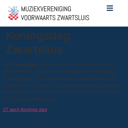
Koningsdag
Zwartsluis
Op
Koningsdag
zullen wij weer meewerken aan de
festiviteiten in het dorp. We verzorgen een muzikale
bijdrage tijdens het programma en ondersteunen de
organisatie waar nodig. Ons optreden draagt bij aan de
feestelijke sfeer en laat zien dat we betrokken zijn bij
de lokale gemeenschap.
27 april Konings dag