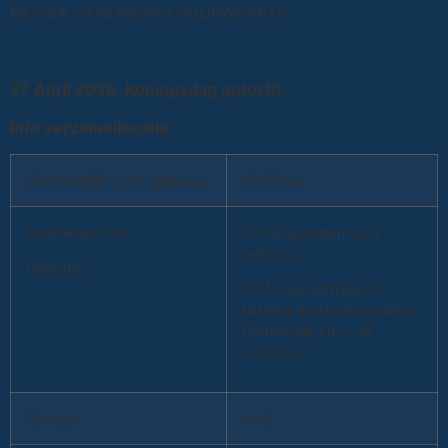
MUZIEK VERENIGING VOORWAARTS.
27 April 2026. Koningsdag optocht.
Info verzamellocatie.
Verzameltijd vmc gebouw.
10.30 uur
Vertrektijd vmc
10.40 opstellen voor
gebouw.
Gebouw.
10:45 uur vertrekken
richting de startopstelling
(Zomerdijk t.h.v. de
rotonde).
Vervoer.
n.v.t