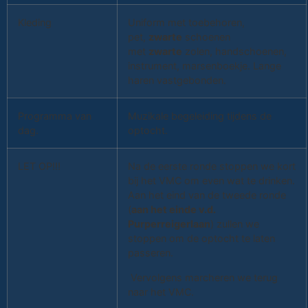
Kleding
Uniform met toebehoren,
pet,
zwarte
schoenen
met
zwarte
zolen, handschoenen,
instrument, marsenboekje. Lange
haren vastgebonden.
Programma van
Muzikale begeleiding tijdens de
dag.
optocht.
LET OP!!!
Na de eerste ronde stoppen we kort
bij het VMC om even wat te drinken.
Aan het eind van de tweede ronde
(
aan het einde v.d.
Purperreigerlaan
) zullen we
stoppen om de optocht te laten
passeren.
Vervolgens marcheren we terug
naar het VMC.