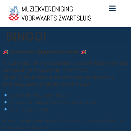
BINGO!
Voorwaarts Bingo komt eraan!
Op zaterdag 30 mei organiseert de activiteiten comissie
een gezellige bingoavond in het VMC!
Vanaf 19:30 uur ben je welkom voor een avond vol
spanning, gezelligheid en mooie prijzen.
Verschillende bingo rondes
Speciale kinder ronde met leuke prijzen
Voor jong en oud
Neem familie, vrienden en buren mee en maak kans op
fantastische prijzen!